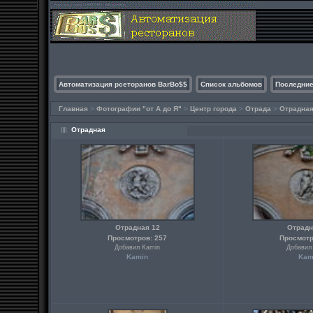
Автоматизация рсеторанов BarBo$$
Список альбомов
Последние
Главная
>
Фотографии "от А до Я"
>
Центр города
>
Отрада
>
Отрадна
Отрадная
Отрадная 12
Отрадн
Просмотров: 257
Просмотр
Добавил Kamin
Добавил
Kamin
Kam