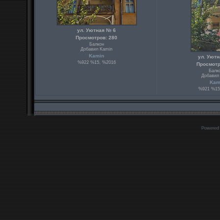
ул. Уютная № 6
Просмотров: 280
Балкон
Добавил Kamin
Kamin
ул. Уют
%922 %15, %2016
Просмотр
Балк
Добавил
Kam
%921 %15
Powered