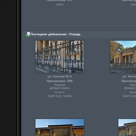
mlch
ml
Последние добавления - Отрада
ул. Уютная № 6
ул. Уют
Просмотров: 308
Просмотр
Решетка
Фас
Добавил Kamin
Добавил
Kamin
Kam
%925 %15, %2016
%925 %15