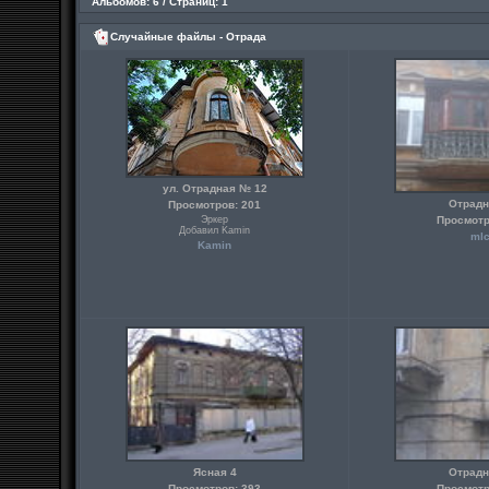
Альбомов: 6 / Страниц: 1
Случайные файлы - Отрада
ул. Отрадная № 12
Отрадн
Просмотров: 201
Эркер
Просмотр
Добавил Kamin
ml
Kamin
Ясная 4
Отрадн
Просмотров: 393
Просмотр