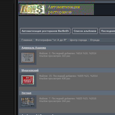
Автоматизация рсеторанов BarBo$$
Список альбомов
Последние
Главная
>
Фотографии "от А до Я"
>
Центр города
>
Отрада
Адмирала Азарова
Файлов: 2. Последний добавлен: %814 %18, %2014
Альбом просмотрен 310 раз
Мукачевский
Файлов: 15. Последний добавлен: %935 %21, %2014
Альбом просмотрен 436 раз
Уютная
Файлов: 7. Последний добавлен: %925 %15, %2016
Альбом просмотрен 244 раз