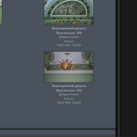
Воронцовский дворец
Просмотров: 358
Добавил Kamin
Kamin
%815 %03, %2018
Воронцовский дворец
Просмотров: 352
Добавил Kamin
Kamin
%813 %03, %2018