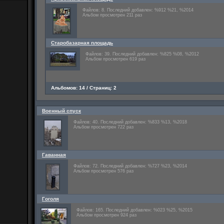
Файлов: 8. Последний добавлен: %912 %21, %2014
Альбом просмотрен 211 раз
Старобазарная площадь
Файлов: 39. Последний добавлен: %825 %08, %2012
Альбом просмотрен 619 раз
Альбомов: 14 / Страниц: 2
Военный спуск
Файлов: 40. Последний добавлен: %833 %13, %2018
Альбом просмотрен 722 раз
Гаванная
Файлов: 72. Последний добавлен: %727 %23, %2014
Альбом просмотрен 576 раз
Гоголя
Файлов: 165. Последний добавлен: %023 %25, %2015
Альбом просмотрен 924 раз