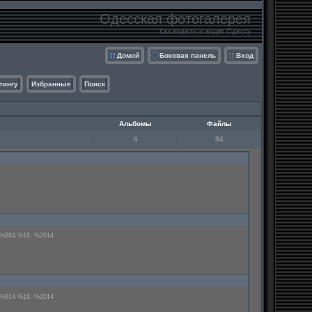
Одесская фотогалерея
Как видели и видят Одессу
Домой
Боковая панель
Вход
тингу
Избранные
Поиск
Альбомы
Файлы
6
84
 %884 %18, %2014
 %914 %18, %2014