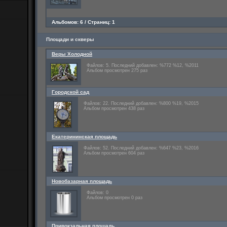
Альбомов: 6 / Страниц: 1
Площади и скверы
Веры Холодной
Файлов: 5. Последний добавлен: %772 %12, %2011
Альбом просмотрен 275 раз
Городской сад
Файлов: 22. Последний добавлен: %800 %19, %2015
Альбом просмотрен 438 раз
Екатерининская площадь
Файлов: 52. Последний добавлен: %647 %23, %2016
Альбом просмотрен 604 раз
Новобазарная площадь
Файлов: 0
Альбом просмотрен 0 раз
Привокзальная площадь