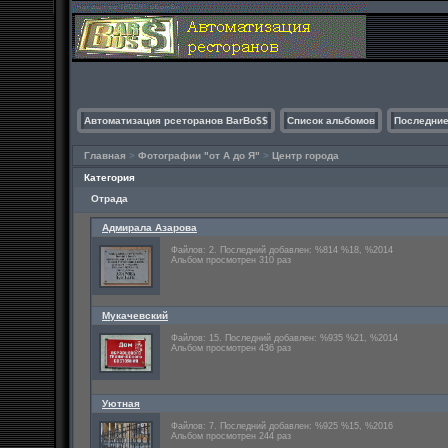
Автоматизация рсеторанов BarBo$$
Список альбомов
Последние
Главная
>
Фотографии "от А до Я"
>
Центр города
Категория
Отрада
Адмирала Азарова
Файлов: 2. Последний добавлен: %814 %18, %2014
Альбом просмотрен 310 раз
Мукачевский
Файлов: 15. Последний добавлен: %935 %21, %2014
Альбом просмотрен 436 раз
Уютная
Файлов: 7. Последний добавлен: %925 %15, %2016
Альбом просмотрен 244 раз