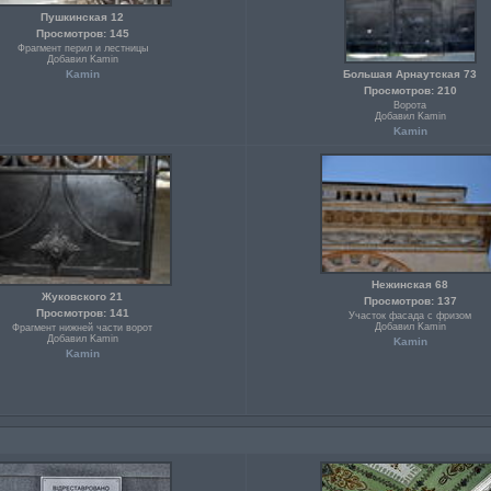
Пушкинская 12
Просмотров: 145
Фрагмент перил и лестницы
Добавил Kamin
Kamin
Большая Арнаутская 73
Просмотров: 210
Ворота
Добавил Kamin
Kamin
Нежинская 68
Жуковского 21
Просмотров: 137
Просмотров: 141
Участок фасада с фризом
Добавил Kamin
Фрагмент нижней части ворот
Добавил Kamin
Kamin
Kamin