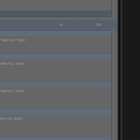
14
218
н: %041 %01, %2017
: %982 %31, %2018
: %982 %17, %2013
%650 %23, %2016