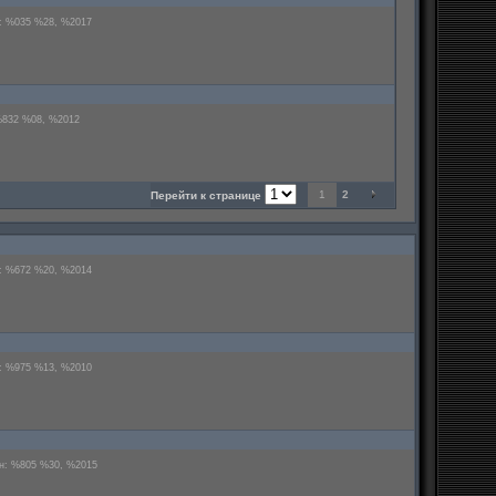
н: %035 %28, %2017
%832 %08, %2012
1
2
Перейти к странице
н: %672 %20, %2014
н: %975 %13, %2010
ен: %805 %30, %2015