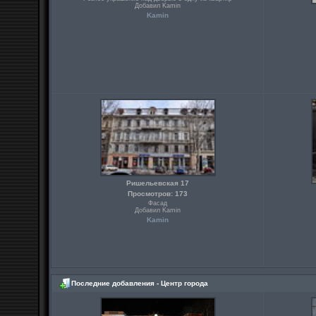
Добавил Kamin
Kamin
Ришельевская 17
Просмотров: 173
Фасад
Добавил Kamin
Kamin
Последние добавления - Центр города