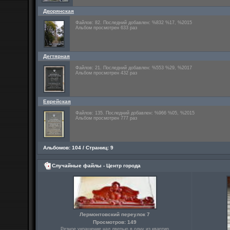
Дворянская
Файлов: 82. Последний добавлен: %832 %17, %2015
Альбом просмотрен 633 раз
Дегтярная
Файлов: 21. Последний добавлен: %553 %29, %2017
Альбом просмотрен 432 раз
Еврейская
Файлов: 135. Последний добавлен: %966 %05, %2015
Альбом просмотрен 777 раз
Альбомов: 104 / Страниц: 9
Случайные файлы - Центр города
Лермонтовский переулок 7
Просмотров: 149
Резное украшение над дверью в одну из квартир