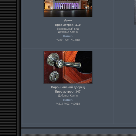
Дума
Просмотров: 419
Панорамный вид
Добавил Kamin
Kamin
%982 %31, %2018
Воронцовский дворец
Просмотров: 347
Добавил Kamin
Kamin
%814 %03, %2018