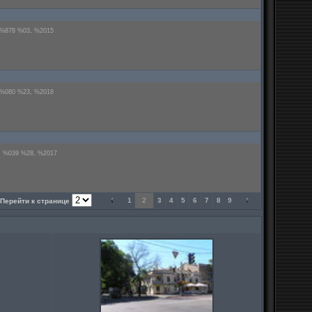
 %878 %03, %2015
 %080 %23, %2018
: %039 %28, %2017
1
2
3
4
5
6
7
8
9
Перейти к странице