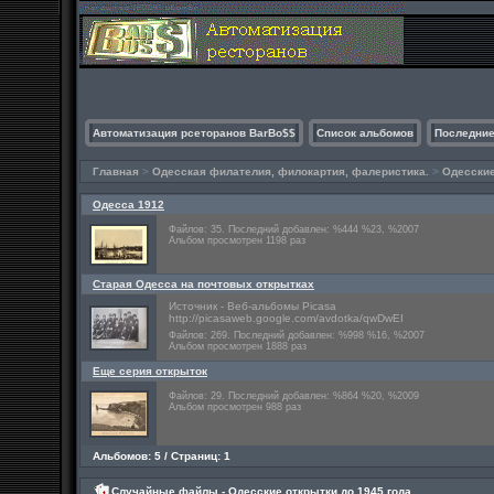
Автоматизация рсеторанов BarBo$$
Список альбомов
Последние
Главная
>
Одесская филателия, филокартия, фалеристика.
>
Одесские
Одесса 1912
Файлов: 35. Последний добавлен: %444 %23, %2007
Альбом просмотрен 1198 раз
Старая Одесса на почтовых открытках
Источник - Веб-альбомы Picasa
http://picasaweb.google.com/avdotka/qwDwEI
Файлов: 269. Последний добавлен: %998 %16, %2007
Альбом просмотрен 1888 раз
Еще серия открыток
Файлов: 29. Последний добавлен: %864 %20, %2009
Альбом просмотрен 988 раз
Альбомов: 5 / Страниц: 1
Случайные файлы - Одесские открытки до 1945 года