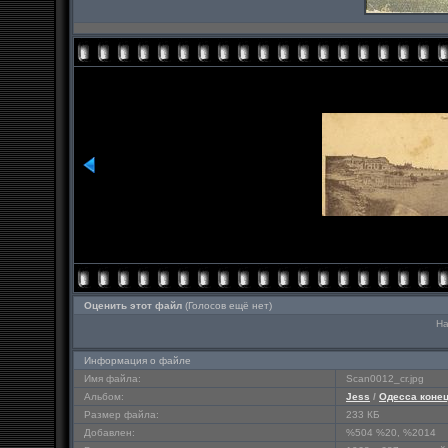
Оценить этот файл
(Голосов ещё нет)
На
Информация о файле
Имя файла:
Scan0012_cr.jpg
Альбом:
Jess
/
Одесса конец
Размер файла:
233 КБ
Добавлен:
%504 %20, %2014