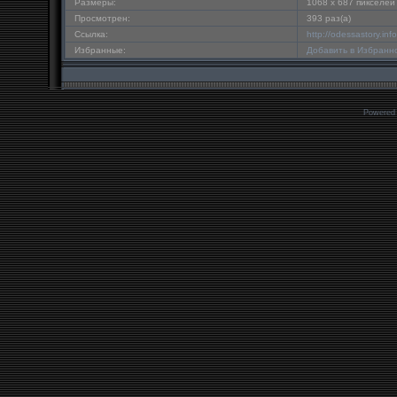
Размеры:
1068 x 687 пикселей
Просмотрен:
393 раз(а)
Ссылка:
http://odessastory.in
Избранные:
Добавить в Избранн
Powered