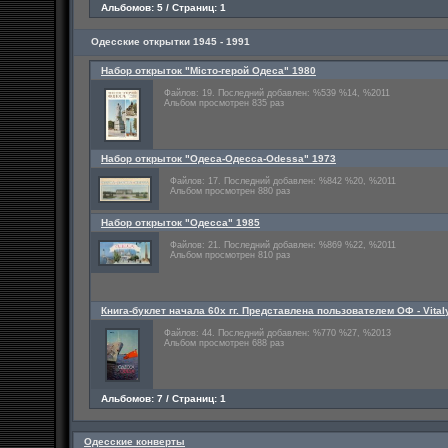
Альбомов: 5 / Страниц: 1
Одесские открытки 1945 - 1991
Набор открыток "Місто-герой Одеса" 1980
Файлов: 19. Последний добавлен: %539 %14, %2011
Альбом просмотрен 835 раз
Набор открыток "Одеса-Одесса-Odessa" 1973
Файлов: 17. Последний добавлен: %842 %20, %2011
Альбом просмотрен 880 раз
Набор открыток "Одесса" 1985
Файлов: 21. Последний добавлен: %869 %22, %2011
Альбом просмотрен 810 раз
Книга-буклет начала 60х гг. Представлена пользователем ОФ - Vital
Файлов: 44. Последний добавлен: %770 %27, %2013
Альбом просмотрен 688 раз
Альбомов: 7 / Страниц: 1
Одесские конверты