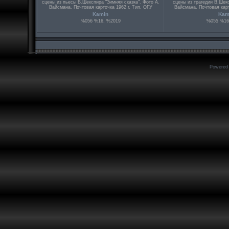
сцены из пьесы В.Шекспира "Зимняя сказка". Фото А.
сцены из трагедии В.Шекс
Вайсмана. Почтовая карточка 1962 г. Тип. ОГУ
Вайсмана. Почтовая карт
Kamin
Kam
%056 %16, %2019
%055 %16
Powered