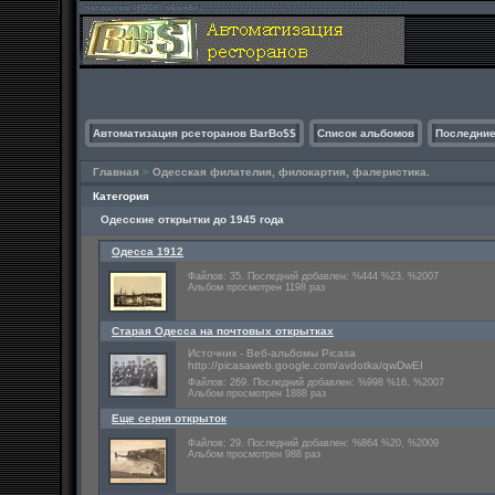
Автоматизация рсеторанов BarBo$$
Список альбомов
Последние
Главная
>
Одесская филателия, филокартия, фалеристика.
Категория
Одесские открытки до 1945 года
Одесса 1912
Файлов: 35. Последний добавлен: %444 %23, %2007
Альбом просмотрен 1198 раз
Старая Одесса на почтовых открытках
Источник - Веб-альбомы Picasa
http://picasaweb.google.com/avdotka/qwDwEI
Файлов: 269. Последний добавлен: %998 %16, %2007
Альбом просмотрен 1888 раз
Еще серия открыток
Файлов: 29. Последний добавлен: %864 %20, %2009
Альбом просмотрен 988 раз