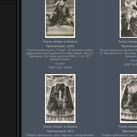
Театр оперы и балета
Театр опер
Просмотров: 1241
Просмотр
Скульптурная группа "Птицы". По мотивам сатиры
Лепная фигура на балконе I
древнегреческого драматурга Аристофана. Фото А.
О. Малаховского. Почтовая 
Вайсмана. Почтовая карточка 1962 г. Тип. ОГУ
Добавил
Добавил Kamin
Kam
Kamin
%060 %16
%062 %16, %2019
Театр оперы и балета
Театр опер
Просмотров: 815
Просмотр
Плафон зрительного зала. Картина с изображением
Плафон зрительного зала.