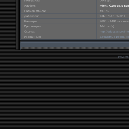
Имя файла:
0048.jpg
Альбом:
mlch
/
Одесские ко
Размер файла:
557 КБ
Добавлен:
%873 %16, %2011
Размеры:
2000 x 1401 пикселе
Просмотрен:
204 раз(а)
Ссылка:
http://odessastory.in
Избранные:
Добавить в Избранн
Powered