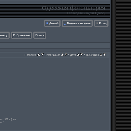
Одесская фотогалерея
Как видели и видят Одессу
Домой
Боковая панель
Вход
тингу
Избранные
Поиск
•
•
•
Название
Имя Файла
Дата
ПОЗИЦИЯ
ч. ХХ в.) на
ис”