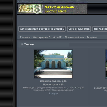
Автоматизация рсеторанов BarBo$$
Список альбомов
Последние
Главная
>
Фотографии "от А до Я"
>
Прочие районы
>
Таирова
Таирова
маршала Жукова, 32а
Просмотров: 465
Бывшая дача (предположительно конец ХІХ - нач. ХХ в.) на
Бывшая дача
территории ОАРП “Одесавиаремсервис”
те
Antique