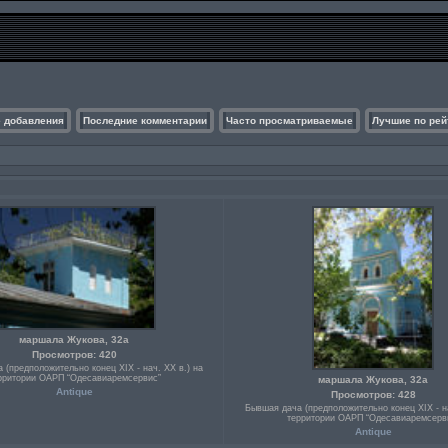
 добавления
Последние комментарии
Часто просматриваемые
Лучшие по рей
маршала Жукова, 32а
Просмотров: 420
 (предположительно конец ХІХ - нач. ХХ в.) на
рритории ОАРП “Одесавиаремсервис”
маршала Жукова, 32а
Antique
Просмотров: 428
Бывшая дача (предположительно конец ХІХ - на
территории ОАРП “Одесавиаремсерв
Antique