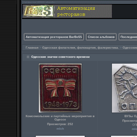
Автоматизация рсеторанов BarBo$$
Список альбомов
Последние
Главная
>
Одесская филателия, филокартия, фалеристика.
>
Одесские
Одесские значки советского времени
Комсомольские и партийные мероприятия в
ВУЗы О
Одессе
Просмотр
Просмотров: 252
ОП
mlch
ml