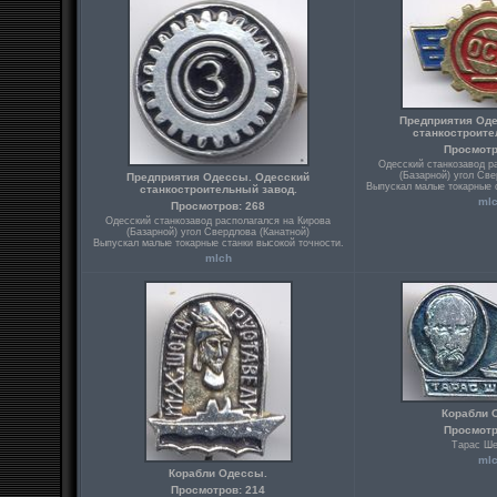
Предприятия Од
станкостроите
Просмотр
Одесский станкозавод р
(Базарной) угол Све
Предприятия Одессы. Одесский
Выпускал малые токарные с
станкостроительный завод.
ml
Просмотров: 268
Одесский станкозавод располагался на Кирова
(Базарной) угол Свердлова (Канатной)
Выпускал малые токарные станки высокой точности.
mlch
Корабли 
Просмотр
Тарас Ше
ml
Корабли Одессы.
Просмотров: 214