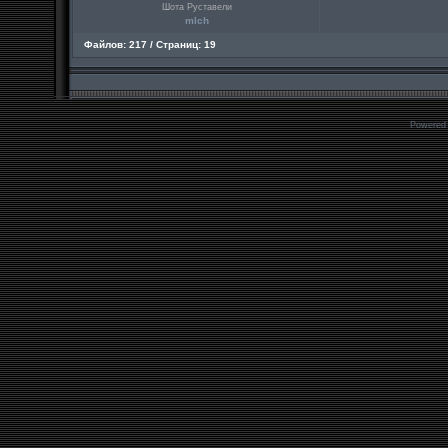
Шота Руставели
mlch
Файлов: 217 / Страниц: 19
Powered