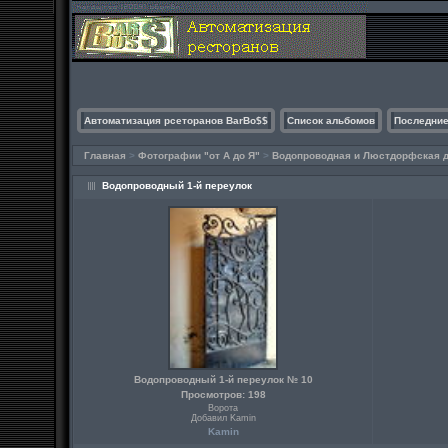
Автоматизация рсеторанов BarBo$$
Список альбомов
Последние
Главная
>
Фотографии "от А до Я"
>
Водопроводная и Люстдорфская до
Водопроводный 1-й переулок
Водопроводный 1-й переулок № 10
Просмотров: 198
Ворота
Добавил Kamin
Kamin