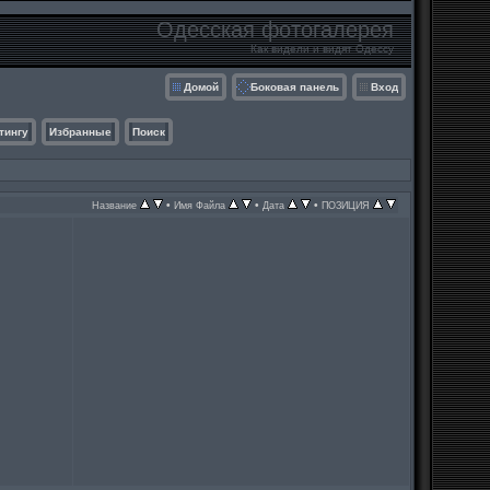
Одесская фотогалерея
Как видели и видят Одессу
Домой
Боковая панель
Вход
тингу
Избранные
Поиск
•
•
•
Название
Имя Файла
Дата
ПОЗИЦИЯ