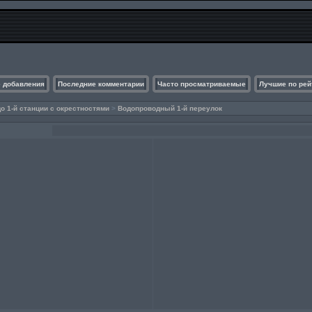
 добавления
Последние комментарии
Часто просматриваемые
Лучшие по рей
 1-й станции с окрестностями
>
Водопроводный 1-й переулок