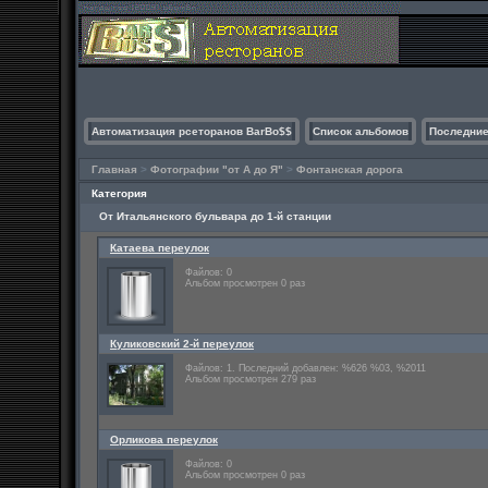
Автоматизация рсеторанов BarBo$$
Список альбомов
Последние
Главная
>
Фотографии "от А до Я"
>
Фонтанская дорога
Категория
От Итальянского бульвара до 1-й станции
Катаева переулок
Файлов: 0
Альбом просмотрен 0 раз
Куликовский 2-й переулок
Файлов: 1. Последний добавлен: %626 %03, %2011
Альбом просмотрен 279 раз
Орликова переулок
Файлов: 0
Альбом просмотрен 0 раз