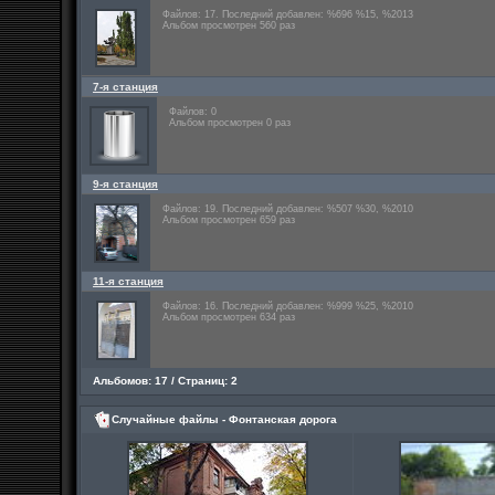
Файлов: 17. Последний добавлен: %696 %15, %2013
Альбом просмотрен 560 раз
7-я станция
Файлов: 0
Альбом просмотрен 0 раз
9-я станция
Файлов: 19. Последний добавлен: %507 %30, %2010
Альбом просмотрен 659 раз
11-я станция
Файлов: 16. Последний добавлен: %999 %25, %2010
Альбом просмотрен 634 раз
Альбомов: 17 / Страниц: 2
Случайные файлы - Фонтанская дорога