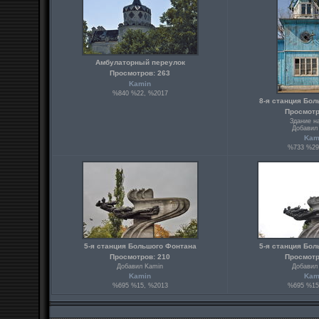
Амбулаторный переулок
Просмотров: 263
Kamin
%840 %22, %2017
8-я станция Бо
Просмотр
Здание н
Добавил
Kam
%733 %29
5-я станция Большого Фонтана
5-я станция Бо
Просмотров: 210
Просмотр
Добавил Kamin
Добавил
Kamin
Kam
%695 %15, %2013
%695 %15