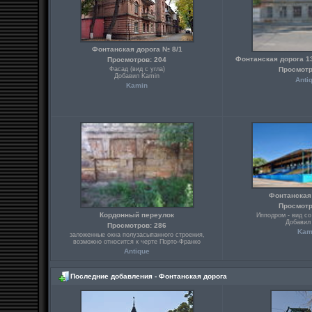
Фонтанская дорога № 8/1
Фонтанская дорога 1
Просмотров: 204
Фасад (вид с угла)
Просмотр
Добавил Kamin
Anti
Kamin
Фонтанская
Просмотр
Кордонный переулок
Ипподром - вид со
Добавил
Просмотров: 286
Kam
заложенные окна полузасыпанного строения,
возможно относится к черте Порто-Франко
Antique
Последние добавления - Фонтанская дорога