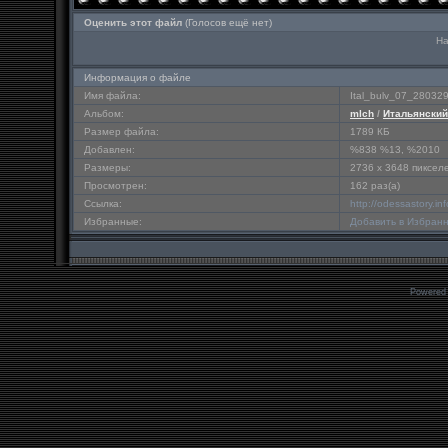
Оценить этот файл
(Голосов ещё нет)
На
Информация о файле
Имя файла:
Ital_bulv_07_28032
Альбом:
mlch
/
Итальянский
Размер файла:
1789 КБ
Добавлен:
%838 %13, %2010
Размеры:
2736 x 3648 пиксел
Просмотрен:
162 раз(а)
Ссылка:
http://odessastory.i
Избранные:
Добавить в Избран
Powered