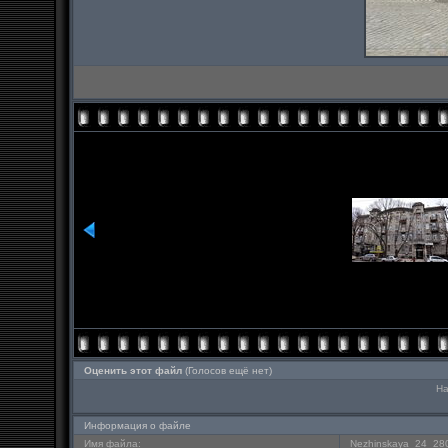
Оценить этот файл
(Голосов ещё нет)
На
Информация о файле
Имя файла:
Nezhinskaya_24_28