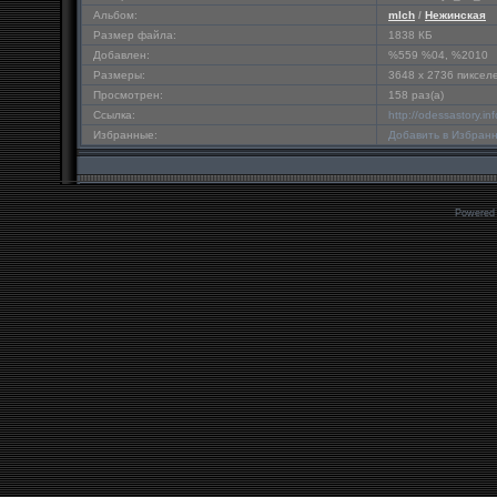
Альбом:
mlch
/
Нежинская
Размер файла:
1838 КБ
Добавлен:
%559 %04, %2010
Размеры:
3648 x 2736 пиксел
Просмотрен:
158 раз(а)
Ссылка:
http://odessastory.i
Избранные:
Добавить в Избран
Powered