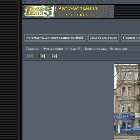
Автоматизация рсеторанов BarBo$$
Список альбомов
Последние
Главная
>
Фотографии "от А до Я"
>
Центр города
>
Нежинская