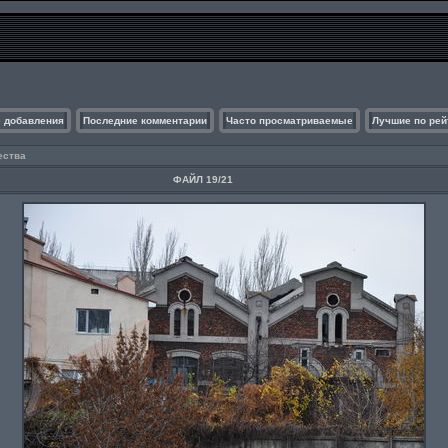
 добавления
Последние комментарии
Часто просматриваемые
Лучшие по рей
ества
ФАЙЛ 19/21