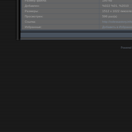
Размер файла:
195 КБ
Добавлен:
%022 %01, %2010
Размеры:
1512 x 1022 пикселе
Просмотрен:
596 раз(а)
Ссылка:
http://odessastory.i
Избранные:
Добавить в Избранн
Powered