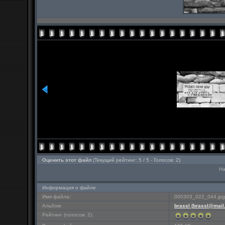
Оценить этот файл
(Текущий рейтинг: 5 / 5 - Голосов: 2)
На
Информация о файле
Имя файла:
000303_022_044.jpg
Альбом:
brassl (
brassl@mail
Рейтинг (голосов: 2):