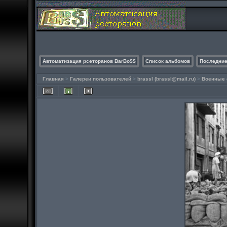
Автоматизация рсеторанов BarBo$$
Список альбомов
Последние
Главная
>
Галереи пользователей
>
brassl (
brassl@mail.ru
)
>
Военные 