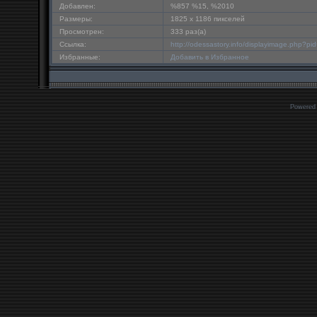
Добавлен:
%857 %15, %2010
Размеры:
1825 x 1186 пикселей
Просмотрен:
333 раз(а)
Ссылка:
http://odessastory.info/displayimage.php?p
Избранные:
Добавить в Избранное
Powered