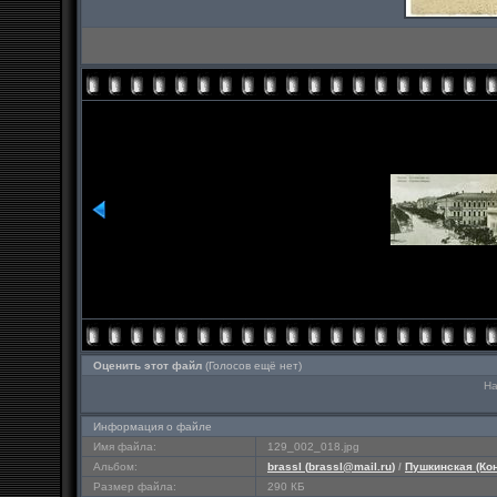
Оценить этот файл
(Голосов ещё нет)
На
Информация о файле
Имя файла:
129_002_018.jpg
Альбом:
brassl (
brassl@mail.ru
)
/
Пушкинская (Ко
Размер файла:
290 КБ