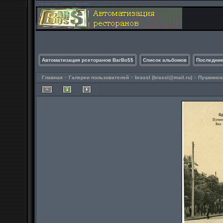
Автоматизация рсеторанов BarBo$$
Список альбомов
Последние
Главная
>
Галереи пользователей
>
brassl (
brassl@mail.ru
)
>
Пушкинск