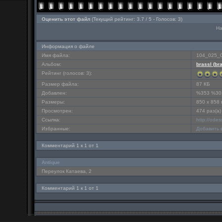
Оценить этот файл
(Текущий рейтинг: 3.7 / 5 - Голосов: 3)
На
Информация о файле
Имя файла:
104_025_0
Альбом:
brassl (
br
Рейтинг (голосов: 3):
Размер файла:
87 КБ
Добавлен:
%353 %30
Размеры:
850 x 858
Просмотрен:
474 раз(а)
Ссылка:
http://ode
Избранные:
Добавить 
Комментарий 1 к 1 от 1
Antique
Переулок Катаева, 2
Комментарий 1 к 1 от 1