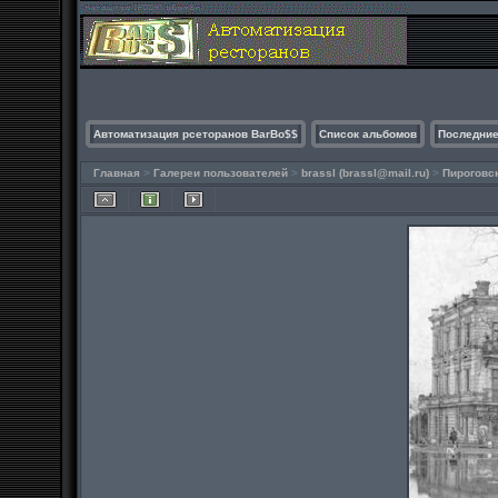
Автоматизация рсеторанов BarBo$$
Список альбомов
Последние
Главная
>
Галереи пользователей
>
brassl (
brassl@mail.ru
)
>
Пироговс