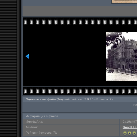
Оценить этот файл
(Текущий рейтинг: 2.9 / 5 - Голосов: 7)
На
Информация о файле
Имя файла:
9a16cffff
Альбом:
Good+++
Рейтинг (голосов: 7):