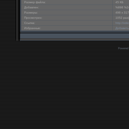
Размер файла:
45 КБ
Добавлен:
%898 %2
Размеры:
498 x 317
Просмотрен:
1052 раз(
Ссылка:
http://od
Избранные:
Добавить
Powered