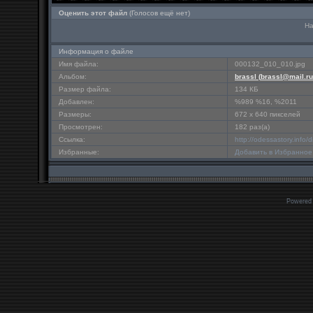
Оценить этот файл
(Голосов ещё нет)
На
Информация о файле
Имя файла:
000132_010_010.jpg
Альбом:
brassl (
brassl@mail.ru
Размер файла:
134 КБ
Добавлен:
%989 %16, %2011
Размеры:
672 x 640 пикселей
Просмотрен:
182 раз(а)
Ссылка:
http://odessastory.info
Избранные:
Добавить в Избранное
Powered