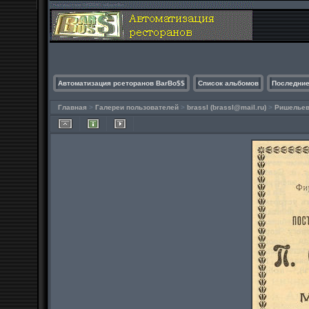
Автоматизация рсеторанов BarBo$$
Список альбомов
Последние
Главная
>
Галереи пользователей
>
brassl (
brassl@mail.ru
)
>
Ришельев