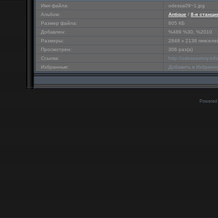
Имя файла:
odessa09~1.jpg
Альбом:
Antique
/
8-я станци
Размер файла:
805 КБ
Добавлен:
%489 %30, %2010
Размеры:
2848 x 2136 пикселе
Просмотрен:
306 раз(а)
Ссылка:
http://odessastory.in
Избранные:
Добавить в Избранн
Powered