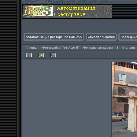
Автоматизация рсеторанов BarBo$$
Список альбомов
Последние
Главная
>
Фотографии "от А до Я"
>
Фонтанская дорога
>
8-я станция