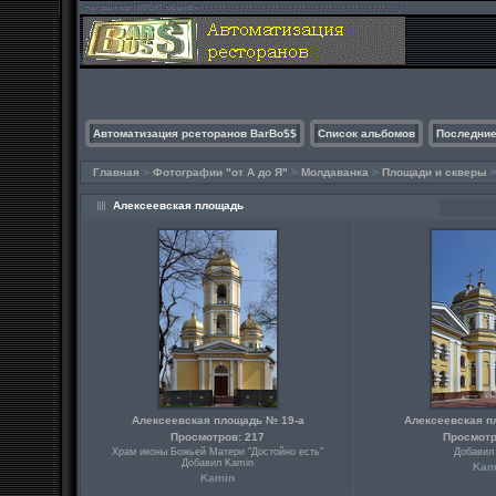
Автоматизация рсеторанов BarBo$$
Список альбомов
Последние
Главная
>
Фотографии "от А до Я"
>
Молдаванка
>
Площади и скверы
Алексеевская площадь
Алексеевская площадь № 19-а
Алексеевская п
Просмотров: 217
Просмотр
Храм иконы Божьей Матери "Достойно есть"
Добавил
Добавил Kamin
Kam
Kamin