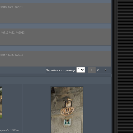
: %915 %27, %2011
н: %712 %21, %2013
: %557 %16, %2013
1
2
Перейти к странице
рова"), 1880-е