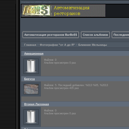
Автоматизация рсеторанов BarBo$$
Список альбомов
Последние
Главная
>
Фотографии "от А до Я"
>
Ближние Мельницы
Авиационная
Файлов: 0
Альбом просмотрен 0 раз
Бреуса
Файлов: 5. Последний добавлен: %013 %05, %2013
Альбом просмотрен 435 раз
Вторая Лагерная
Файлов: 0
Альбом просмотрен 0 раз