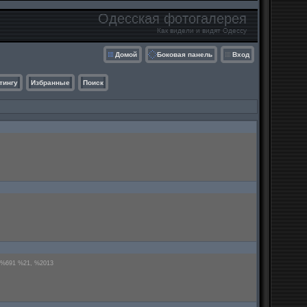
Одесская фотогалерея
Как видели и видят Одессу
Домой
Боковая панель
Вход
тингу
Избранные
Поиск
: %691 %21, %2013