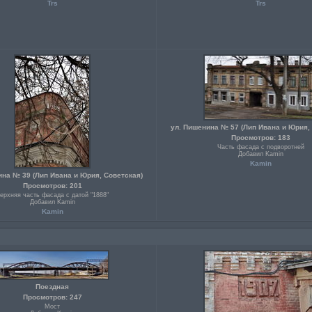
Trs
Trs
ул. Пишенина № 57 (Лип Ивана и Юрия,
Просмотров: 183
Часть фасада с подворотней
Добавил Kamin
Kamin
ина № 39 (Лип Ивана и Юрия, Советская)
Просмотров: 201
ерхняя часть фасада с датой "1888"
Добавил Kamin
Kamin
Поездная
Просмотров: 247
Мост