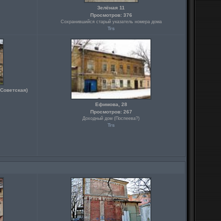
Зелёная 11
Просмотров: 376
Сохранившийся старый указатель номера дома
Trs
 Советская)
Ефимова, 28
Просмотров: 267
Доходный дом (Поспеева?)
Trs