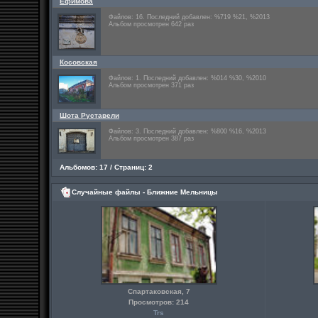
Ефимова
Файлов: 16. Последний добавлен: %719 %21, %2013
Альбом просмотрен 642 раз
Косовская
Файлов: 1. Последний добавлен: %014 %30, %2010
Альбом просмотрен 371 раз
Шота Руставели
Файлов: 3. Последний добавлен: %800 %16, %2013
Альбом просмотрен 387 раз
Альбомов: 17 / Страниц: 2
Случайные файлы - Ближние Мельницы
Спартаковская, 7
Просмотров: 214
Trs