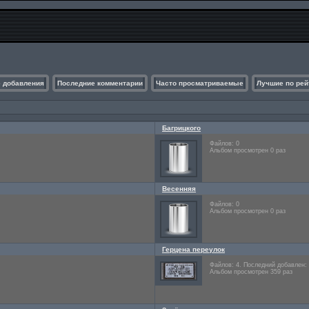
 добавления
Последние комментарии
Часто просматриваемые
Лучшие по рей
Багрицкого
Файлов: 0
Альбом просмотрен 0 раз
Весенняя
Файлов: 0
Альбом просмотрен 0 раз
Герцена переулок
Файлов: 4. Последний добавлен
Альбом просмотрен 359 раз