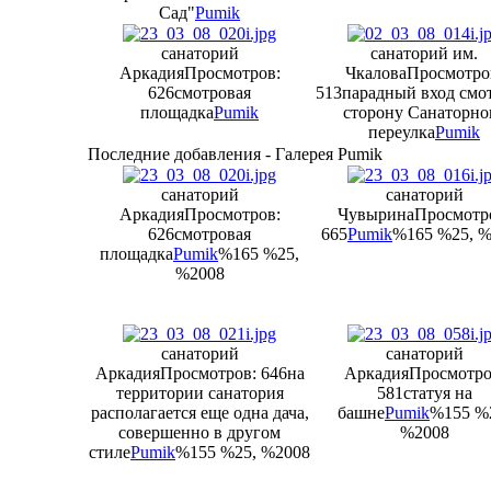
Сад"
Pumik
санаторий
санаторий им.
Аркадия
Просмотров:
Чкалова
Просмотро
626
смотровая
513
парадный вход смо
площадка
Pumik
сторону Санаторно
переулка
Pumik
Последние добавления - Галерея Pumik
санаторий
санаторий
Аркадия
Просмотров:
Чувырина
Просмотр
626
смотровая
665
Pumik
%165 %25, 
площадка
Pumik
%165 %25,
%2008
санаторий
санаторий
Аркадия
Просмотров: 646
на
Аркадия
Просмотро
территории санатория
581
статуя на
располагается еще одна дача,
башне
Pumik
%155 %
совершенно в другом
%2008
стиле
Pumik
%155 %25, %2008