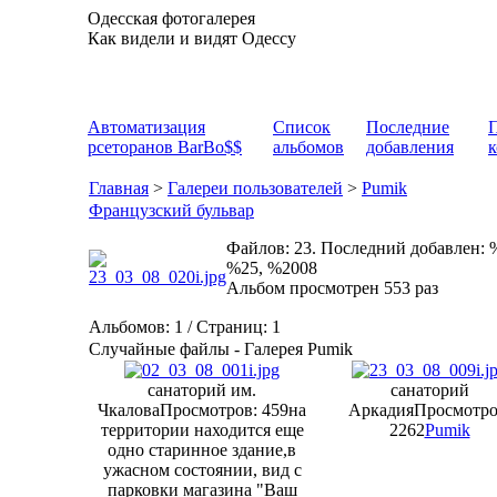
Одесская фотогалерея
Как видели и видят Одессу
Автоматизация
Список
Последние
рсеторанов BarBo$$
альбомов
добавления
Главная
>
Галереи пользователей
>
Pumik
Французский бульвар
Файлов: 23. Последний добавлен: 
%25, %2008
Альбом просмотрен 553 раз
Альбомов: 1 / Страниц: 1
Случайные файлы - Галерея Pumik
санаторий им.
санаторий
Чкалова
Просмотров: 459
на
Аркадия
Просмотро
территории находится еще
2262
Pumik
одно старинное здание,в
ужасном состоянии, вид с
парковки магазина "Ваш