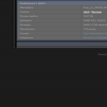
Информация о файле
Имя файла:
Past_15_280429.J
Альбом:
mlch
/
Пастера
Размер файла:
2107 КБ
Добавлен:
%886 %01, %2010
Размеры:
3648 x 2736 пиксел
Просмотрен:
176 раз(а)
Ссылка:
http://odessastory.i
Избранные:
Добавить в Избран
Powered