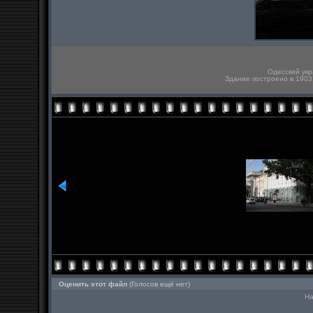
Одесский укр
Здание построено в 1903
Оценить этот файл
(Голосов ещё нет)
На