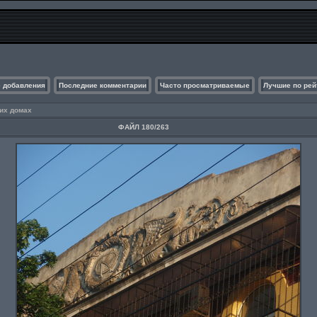
 добавления
Последние комментарии
Часто просматриваемые
Лучшие по рей
ких домах
ФАЙЛ 180/263