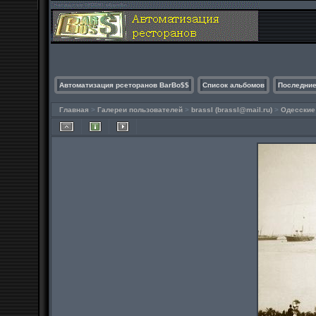
Автоматизация рсеторанов BarBo$$
Список альбомов
Последние
Главная
>
Галереи пользователей
>
brassl (
brassl@mail.ru
)
>
Одесские