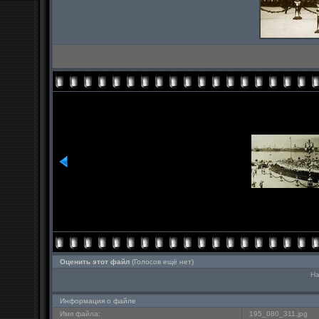
Оценить этот файл
(Голосов ещё нет)
На
Информация о файле
Имя файла:
195_080_311.jpg