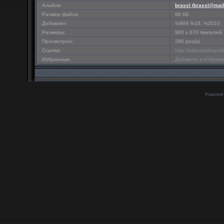
Альбом:
brassl (
brassl@mail
Размер файла:
88 КБ
Добавлен:
%989 %16, %2010
Размеры:
900 x 670 пикселей
Просмотрен:
280 раз(а)
Ссылка:
http://odessastory.i
Избранные:
Добавить в Избран
Powered