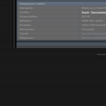
Информация о файле
Имя файла:
Ekater_pl_9_Fasad.
Альбом:
Kamin
/
Екатеринин
Размер файла:
202 КБ
Добавлен:
%858 %03, %2011
Размеры:
1024 x 799 пикселей
Просмотрен:
231 раз(а)
Ссылка:
http://odessastory.in
Избранные:
Добавить в Избранн
Powered