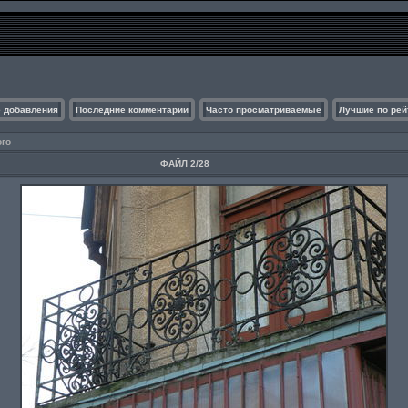
 добавления
Последние комментарии
Часто просматриваемые
Лучшие по рей
ого
ФАЙЛ 2/28