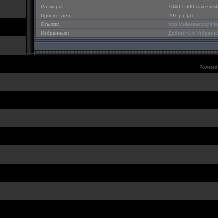
Размеры:
1040 x 600 пикселей
Просмотрен:
291 раз(а)
Ссылка:
http://odessastory.in
Избранные:
Добавить в Избранн
Powered