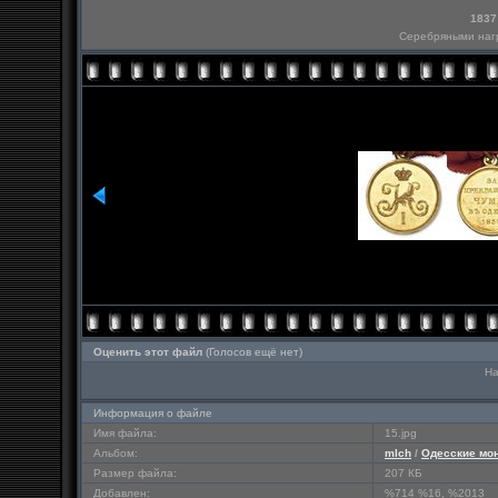
1837
Серебряными наг
Оценить этот файл
(Голосов ещё нет)
На
Информация о файле
Имя файла:
15.jpg
Альбом:
mlch
/
Одесские мо
Размер файла:
207 КБ
Добавлен:
%714 %16, %2013