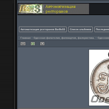
Автоматизация рсеторанов BarBo$$
Список альбомов
Последние
Главная
>
Одесская филателия, филокартия, фалеристика.
>
Одесские