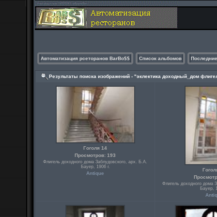
Автоматизация рсеторанов BarBo$$
Список альбомов
Последние
Результаты поиска изображений - "эклектика доходный_дом флиге
Гоголя 14
Просмотров: 193
Флигель доходного дома Заблудовского, арх. Б.А.
Бауер, 1906 г.
Гогол
Antique
Просмотр
Флигель доходного дома З
Бауер, 1
Anti