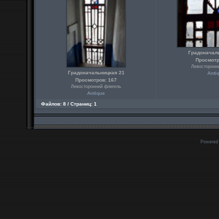
Градоначал
Просмотр
Левосторонн
Градоначальницкая 21
Anti
Просмотров: 167
Левосторонний флигель
Antique
Файлов: 8 / Страниц: 1
Powered