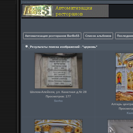
Автоматизация рсеторанов BarBo$$
Список альбомов
Последние
Результаты поиска изображений - "церковь"
Шолом-Алейхем, ул. Канатная д.№ 28
Просмотров: 177
Serho
Алтарь центр
Просмотр
Kam