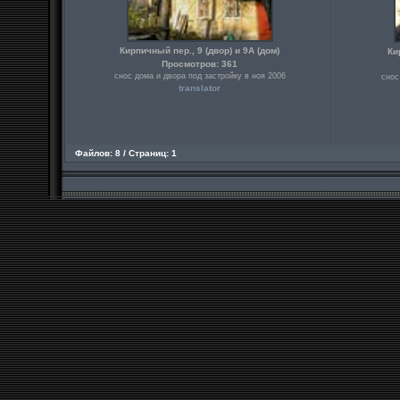
Кирпичный пер., 9 (двор) и 9А (дом)
Ки
Просмотров: 361
снос дома и двора под застройку в ноя 2006
снос
translator
Файлов: 8 / Страниц: 1