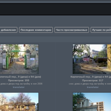
 добавления
Последние комментарии
Часто просматриваемые
Лучшие по рей
рпичный пер., 9 (двор) и 9А (дом)
Кирпичный пер., 9 (двор) и 9А (
Просмотров: 355
Просмотров: 317
 дома и двора под застройку в ноя 2006
снос дома и двора под застройку в ноя
translator
translator