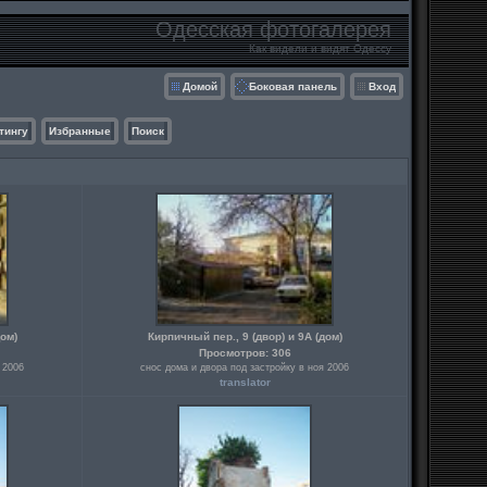
Одесская фотогалерея
Как видели и видят Одессу
Домой
Боковая панель
Вход
тингу
Избранные
Поиск
дом)
Кирпичный пер., 9 (двор) и 9А (дом)
Просмотров: 306
 2006
снос дома и двора под застройку в ноя 2006
translator