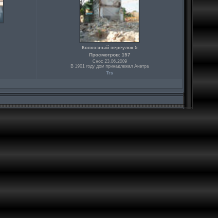
Колхозный переулок 5
Просмотров: 157
Снос 23.06.2009
В 1901 году дом принадлежал Анатра
Trs