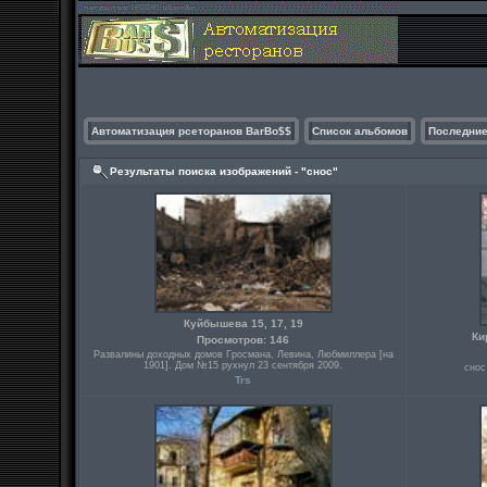
Автоматизация рсеторанов BarBo$$
Список альбомов
Последние
Результаты поиска изображений - "снос"
Куйбышева 15, 17, 19
Ки
Просмотров: 146
Развалины доходных домов Гросмана, Левина, Любмиллера [на
1901]. Дом №15 рухнул 23 сентября 2009.
снос
Trs