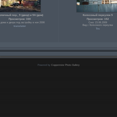
рпичный пер., 9 (двор) и 9А (дом)
Колхозный переулок 5
Просмотров: 330
Просмотров: 152
 дома и двора под застройку в ноя 2006
Снос 23.06.2009
Вид с Колхозного переулка
translator
Trs
Powered by
Coppermine Photo Gallery