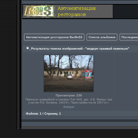
Автоматизация рсеторанов BarBo$$
Список альбомов
Последние
Результаты поиска изображений - "модерн трамвай павильон"
Просмотров: 238
Павильон трамвайной остановки (Тип №6), арх. А.Б. Минкус при
участии Л.Б. Белкина, 1910-й г. Перестройка после 1917-го г.
Antique
Файлов: 1 / Страниц: 1