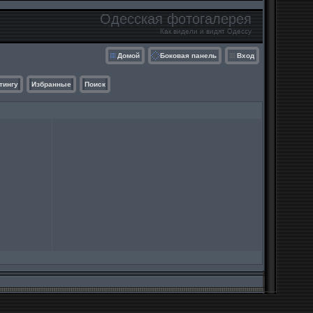
Одесская фотогалерея
Как видели и видят Одессу
Домой
Боковая панель
Вход
тингу
Избранные
Поиск