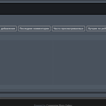
 добавления
Последние комментарии
Часто просматриваемые
Лучшие по рей
Powered by
Coppermine Photo Gallery