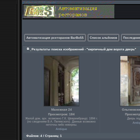
Автоматизация рсеторанов BarBo$$
Список альбомов
Последние
Результаты поиска изображений - "кирпичный дом ворота дверь"
Манежная 24
Ольгиевски
Просмотров: 184
Просмотр
Жилой дом, арх. возможно Г.К. Шеврембрандт, 1894 г.
Дверь по
(по сведениям В.А. Пилявского). Данные возможно
Anti
неточны либо неверны.
Antique
Файлов: 4 / Страниц: 1