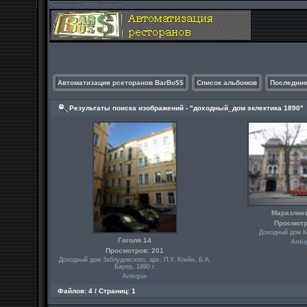
Автоматизация рсеторанов BarBo$$
Список альбомов
Последние
Результаты поиска изображений - "доходный_дом эклектика 1890"
Маразлие
Просмотр
Доходный дом Ке
Гоголя 14
Anti
Просмотров: 201
Доходный дом Заблудовского, арх. П.У. Клейн, Б.А.
Бауер, 1890 г.
Antique
Файлов: 4 / Страниц: 1