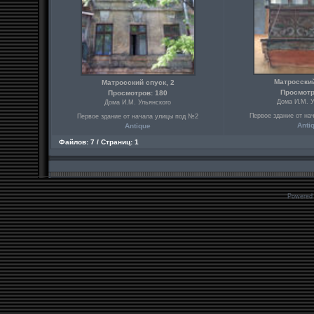
Матросский
Матросский спуск, 2
Просмотр
Просмотров: 180
Дома И.М. У
Дома И.М. Ульянского
Первое здание от на
Первое здание от начала улицы под №2
Anti
Antique
Файлов: 7 / Страниц: 1
Powered