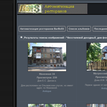
Автоматизация рсеторанов BarBo$$
Список альбомов
Последние
Результаты поиска изображений - "бесстилевой доходный_дом фо
Матросский
Манежная 16
Просмотр
Просмотров: 239
Дома И.М. У
Дом Е.С. Данзаса.
Первое здание от на
Дом расположен на Ольгиевском спуске, но имеет
адрес по Манежной.
Anti
Antique