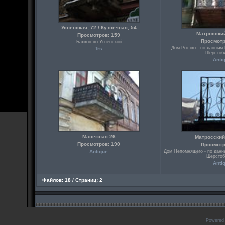
Успенская, 72 / Кузнечная, 54
Матросский
Просмотров: 159
Просмотр
Балкон по Успенской
Дом Ростко - по данным 
Trs
Шерстоби
Anti
Манежная 26
Матросский 
Просмотров: 190
Просмотр
Antique
Дом Непомнящего - по данны
Шерстоб
Anti
Файлов: 18 / Страниц: 2
Powered