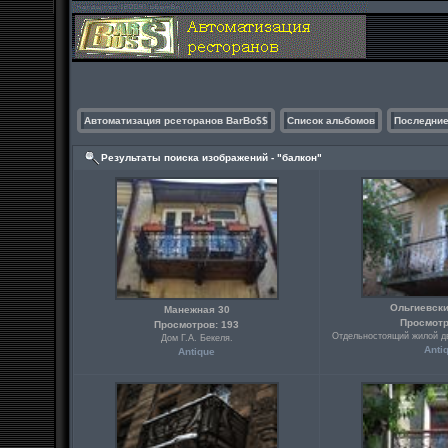
Автоматизация рсеторанов BarBo$$
Список альбомов
Последние
Результаты поиска изображений - "балкон"
Ольгиевски
Манежная 30
Просмотр
Просмотров: 193
Отдельностоящий жилой дв
Дом Г.А. Бекеля.
Anti
Antique