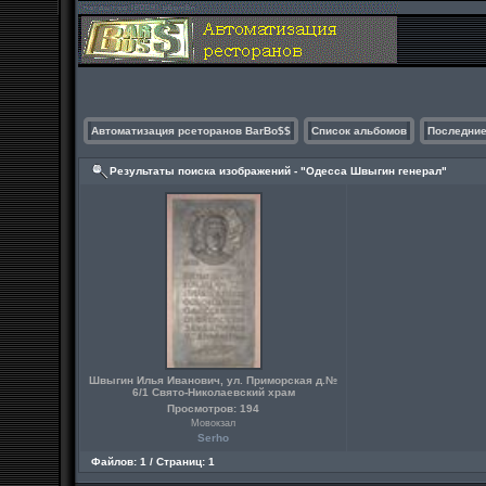
Автоматизация рсеторанов BarBo$$
Список альбомов
Последние
Результаты поиска изображений - "Одесса Швыгин генерал"
Швыгин Илья Иванович, ул. Приморская д.№
6/1 Свято-Николаевский храм
Просмотров: 194
Мовокзал
Serho
Файлов: 1 / Страниц: 1