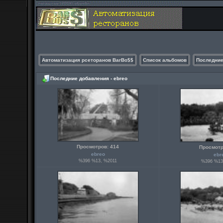
Автоматизация рсеторанов BarBo$$
Список альбомов
Последние
Последние добавления - ebreo
Просмотров: 414
Просмотр
ebreo
ebr
%396 %13, %2011
%396 %13