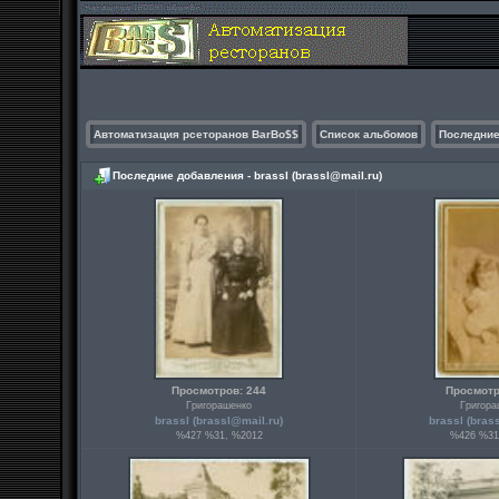
Автоматизация рсеторанов BarBo$$
Список альбомов
Последние
Последние добавления - brassl (
brassl@mail.ru
)
Просмотров: 244
Просмотр
Григорашенко
Григора
brassl (
brassl@mail.ru
)
brassl (
bras
%427 %31, %2012
%426 %31