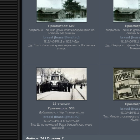
Просмотров: 600
Просмотр
подписано - личные дома железнодорожников на
подписано - личные дома
Ближних Мельницах
Ближних М
brassl (
brassl@mail.ru
)
brassl (
bras
%12/%08/%11 в %22:%Дек
%12/%06/%11 
Trs
: Это с большой долей вероятности Косовская
Trs
: Откуда это фото? Чт
улица.
Мельни
16 станция
Просмотр
Просмотров: 533
brassl (
bras
Добавлено с - http://transphoto.ru
%10/%16/%11 
brassl (
brassl@mail.ru
)
Trs
: Можно отсканировать
Нужен 
%10/%24/%11 в %23:%Окт
Trs
: Да ну неужели? Рама бельгийская, кузов
одесский — ...
Файлов: 74 / Страниц: 7