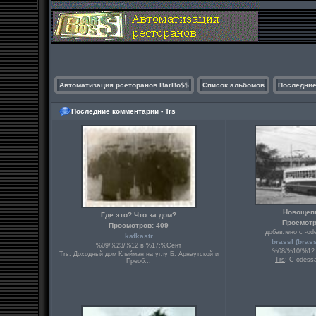
Автоматизация рсеторанов BarBo$$
Список альбомов
Последние
Последние комментарии - Trs
Новощеп
Где это? Что за дом?
Просмотр
Просмотров: 409
добавлено с -ode
kafkastr
brassl (
bras
%09/%23/%12 в %17:%Сент
%08/%10/%12 
Trs
: Доходный дом Клейман на углу Б. Арнаутской и
Trs
: С odessa
Преоб...