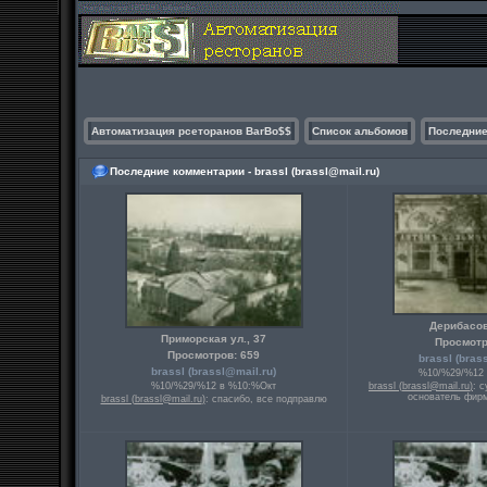
Автоматизация рсеторанов BarBo$$
Список альбомов
Последние
Последние комментарии - brassl (
brassl@mail.ru
)
Дерибасов
Приморская ул., 37
Просмотр
Просмотров: 659
brassl (
bras
brassl (
brassl@mail.ru
)
%10/%29/%12 
%10/%29/%12 в %10:%Окт
brassl (
brassl@mail.ru
)
: 
основатель фирм
brassl (
brassl@mail.ru
)
: спасибо, все подправлю