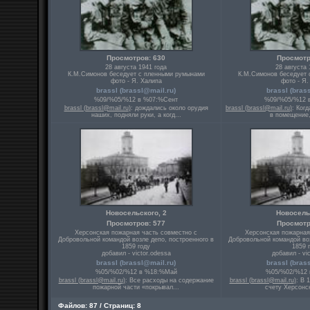
Просмотров: 630
Просмотр
28 августа 1941 года
28 августа 
К.М.Симонов беседует с пленными румынами
К.М.Симонов беседует 
фото - Я. Халипа
фото - Я.
brassl (
brassl@mail.ru
)
brassl (
bras
%09/%05/%12 в %07:%Сент
%09/%05/%12 
brassl (
brassl@mail.ru
)
: дождались около орудия
brassl (
brassl@mail.ru
)
: Ког
наших, подняли руки, а когд...
в помещение, 
Новосельского, 2
Новосельс
Просмотров: 577
Просмотр
Херсонская пожарная часть совместно с
Херсонская пожарная
Добровольной командой возле депо, построенного в
Добровольной командой воз
1859 году
1859 
добавил - victor.odessa
добавил - vi
brassl (
brassl@mail.ru
)
brassl (
bras
%05/%02/%12 в %18:%Май
%05/%02/%12 
brassl (
brassl@mail.ru
)
: Все расходы на содержание
brassl (
brassl@mail.ru
)
: В 
пожарной части «покрывал...
счету Херсонск
Файлов: 87 / Страниц: 8