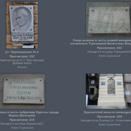
Улица названа в честь первой женщин
космонавта Терешковой Валентины Вла
Просмотров: 232
ул. Черноморская № 6
Находится на улице Терешковой,
Алик Савенков
Просмотров: 192
Памятная доска К. Г. Паустовскому.
Добавил Kamin
Kamin
вана в честь побратима Одессы города
Курсантской юности посвещае
Варны (Болгария)
Просмотров: 259
Просмотров: 215
Находится на Осипова,14 - Успенскаяя
Находится на улице Варненской,1
Алик Савенков
Алик Савенков