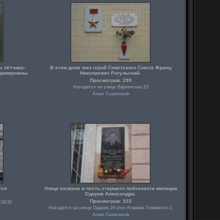
ы лётчика-
В этом доме жил герой Советского Союза Франц
димировны.
Николаевич Рогульский.
Просмотров: 299
1
Находится на улице Варненская,23
Алик Савенков
тся
Улица названа в честь старшего лейтенанта милиции
Одария Александра.
Просмотров: 315
.28/30
Находится на улице Одария,16 угол Атамана Головатого,1
Алик Савенков