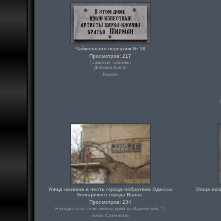
Чайковского переулок № 16
Просмотров: 217
Памятная табличка
Добавил Kamin
Kamin
Улица названа в честь города-побратима Одессы
Улица наз
болгарского города Варна.
Просмотров: 234
Находится на стене жилого дома на Варненской, 11
Алик Савенков