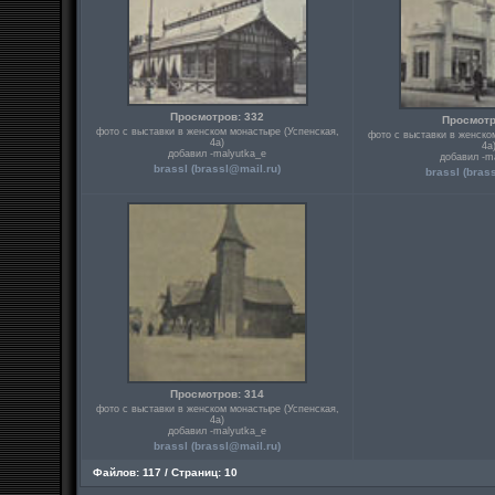
Просмотров: 332
Просмотр
фото с выставки в женском монастыре (Успенская,
фото с выставки в женско
4а)
4а
добавил -malyutka_e
добавил -m
brassl (
brassl@mail.ru
)
brassl (
bras
Просмотров: 314
фото с выставки в женском монастыре (Успенская,
4а)
добавил -malyutka_e
brassl (
brassl@mail.ru
)
Файлов: 117 / Страниц: 10