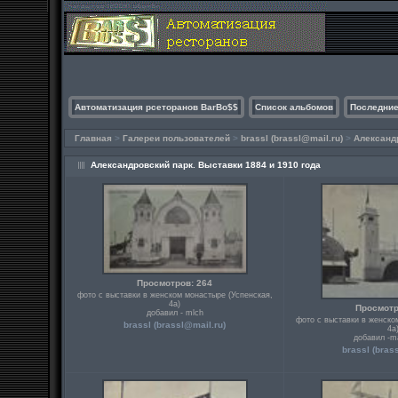
Автоматизация рсеторанов BarBo$$
Список альбомов
Последние
Главная
>
Галереи пользователей
>
brassl (
brassl@mail.ru
)
>
Александр
Александровский парк. Выставки 1884 и 1910 года
Просмотров: 264
фото с выставки в женском монастыре (Успенская,
4а)
Просмотр
добавил - mlch
фото с выставки в женско
brassl (
brassl@mail.ru
)
4а
добавил -m
brassl (
bras