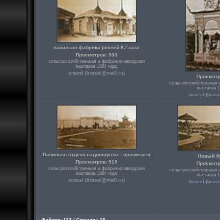
павильон фабрики роялей К.Гааза
Просмотров: 553
сельскохозяйственная и фабрично-заводская
выставка 1884 года
brassl (
brassl@mail.ru
)
Просмотр
сельскохозяйственная 
выставка 1
brassl (
bras
Павильон отдела садоводства - оранжерея
Новый б
Просмотров: 519
Просмотр
сельскохозяйственная и фабрично-заводская
сельскохозяйственная 
выставка 1884 года
выставка 1
brassl (
brassl@mail.ru
)
brassl (
bras
Файлов: 117 / Страниц: 10