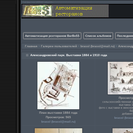
Автоматизация рсеторанов BarBo$$
Список альбомов
Последние
Главная
>
Галереи пользователей
>
brassl (
brassl@mail.ru
)
>
Александр
Александровский парк. Выставки 1884 и 1910 года
Просмотр
сельскохозяйственная 
выставка 1
фото с выставки в женско
4а
План выставки 1884 года
добавил 
Просмотров: 565
brassl (
bras
brassl (
brassl@mail.ru
)