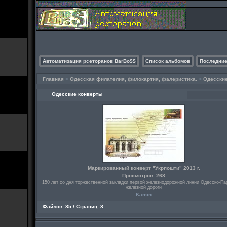
Автоматизация рсеторанов BarBo$$
Список альбомов
Последние
Главная
>
Одесская филателия, филокартия, фалеристика.
>
Одесски
Одесские конверты
Маркированный конверт "Укрпошти" 2013 г.
Просмотров: 268
150 лет со дня торжественной закладки первой железнодорожной линии Одесско-Па
железной дороги
Kamin
Файлов: 85 / Страниц: 8