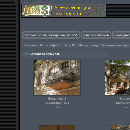
Автоматизация рсеторанов BarBo$$
Список альбомов
Последние
Главная
>
Фотографии "от А до Я"
>
Центр города
>
Богданова переул
Богданова переулок
Богданова 2
Богдан
Просмотров: 224
Просмотр
mlch
ml