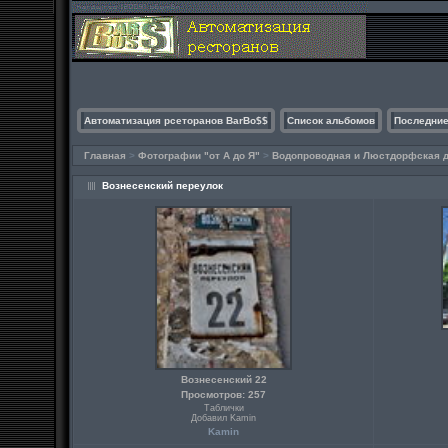
Автоматизация рсеторанов BarBo$$
Список альбомов
Последние
Главная
>
Фотографии "от А до Я"
>
Водопроводная и Люстдорфская до
Вознесенский переулок
Вознесенский 22
Просмотров: 257
Таблички
Добавил Kamin
Kamin