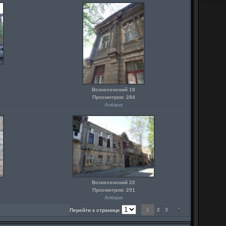
Вознесенский 18
Просмотров: 284
Antique
Вознесенский 22
Просмотров: 291
Antique
1
2
3
Перейти к странице