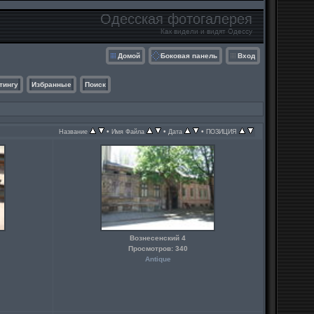
Одесская фотогалерея
Как видели и видят Одессу
Домой
Боковая панель
Вход
тингу
Избранные
Поиск
•
•
•
Название
Имя Файла
Дата
ПОЗИЦИЯ
Вознесенский 4
Просмотров: 340
Antique