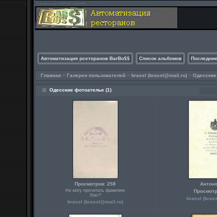
Автоматизация рсеторанов BarBo$$
Список альбомов
Последние
Главная
>
Галереи пользователей
>
brassl (
brassl@mail.ru
)
>
Одесские
Одесские фотоателье (1)
Просмотров: 258
Антон
Не могу прочитать фамилию
Просмотр
Локт?
brassl (
bras
brassl (
brassl@mail.ru
)