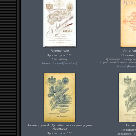
Антонопуло
Антоноп
Просмотров: 199
Просмотр
* на замену
Добавлено с электронн
справочника "Они оставили
brassl (
brassl@mail.ru
)
brassl (
bras
Антонопуло И., Дерибасовская улица дом
Антон
Новикова
Просмотр
Просмотров: 190
добавлено - T