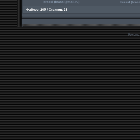
brassl (
brassl@mail.ru
)
brassl (
bras
Файлов: 265 / Страниц: 23
Powered