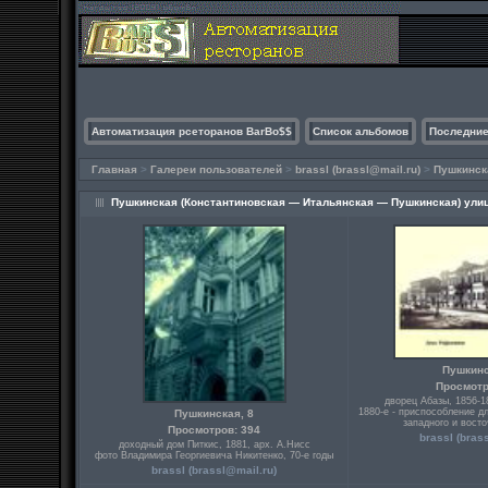
Автоматизация рсеторанов BarBo$$
Список альбомов
Последние
Главная
>
Галереи пользователей
>
brassl (
brassl@mail.ru
)
>
Пушкинск
Пушкинская (Константиновская — Итальянская — Пушкинская) улиц
Пушкинс
Просмотр
дворец Абазы, 1856-1
1880-е - приспособление д
Пушкинская, 8
западного и восто
Просмотров: 394
brassl (
bras
доходный дом Питкис, 1881, арх. А.Нисс
фото Владимира Георгиевича Никитенко, 70-е годы
brassl (
brassl@mail.ru
)