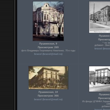
Пушкинс
Просмотр
* на з
Пушкинская, 9
добавил - Вик
Просмотров: 269
brassl (
bras
фото Владимира Георгиевича Никитенко, 70-е годы
brassl (
brassl@mail.ru
)
Пушкинская, 10
Пушкинс
Просмотров: 366
Просмотр
brassl (
brassl@mail.ru
)
Из фонда ЦГКФФА Украины
194
добавил
brassl (
bras